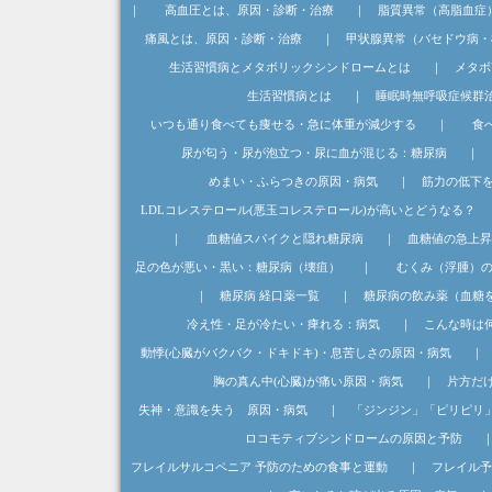
｜
高血圧とは、原因・診断・治療
｜
脂質異常（高脂血症
痛風とは、原因・診断・治療
｜
甲状腺異常（バセドウ病・
生活習慣病とメタボリックシンドロームとは
｜
メタボ
生活習慣病とは
｜
睡眠時無呼吸症候群
いつも通り食べても痩せる・急に体重が減少する
｜
食
尿が匂う・尿が泡立つ・尿に血が混じる：糖尿病
｜
めまい・ふらつきの原因・病気
｜
筋力の低下
LDLコレステロール(悪玉コレステロール)が高いとどうなる？
｜
血糖値スパイクと隠れ糖尿病
｜
血糖値の急上昇
足の色が悪い・黒い：糖尿病（壊疽）
｜
むくみ（浮腫）
｜
糖尿病 経口薬一覧
｜
糖尿病の飲み薬（血糖
冷え性・足が冷たい・痺れる：病気
｜
こんな時は
動悸(心臓がバクバク・ドキドキ)・息苦しさの原因・病気
｜
胸の真ん中(心臓)が痛い原因・病気
｜
片方だ
失神・意識を失う 原因・病気
｜
「ジンジン」「ピリピリ
ロコモティブシンドロームの原因と予防
フレイルサルコペニア 予防のための食事と運動
｜
フレイル予