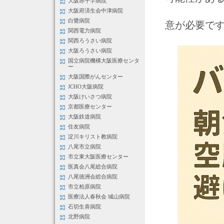
大阪赤十字病院
大阪府済生会中津病院
白鷺病院
意が必要で
関西電力病院
関西ろうさい病院
大阪ろうさい病院
国立病院機構大阪医療センタ
ー
大阪国際がんセンター
JCHO大阪病院
大阪けいさつ病院
京都医療センター
大阪鉄道病院
住友病院
淀川キリスト教病院
八尾市立病院
市立東大阪医療センター
医真会八尾総合病院
八尾徳洲会総合病院
市立柏原病院
医療法人春秋会 城山病院
石切生喜病院
北野病院