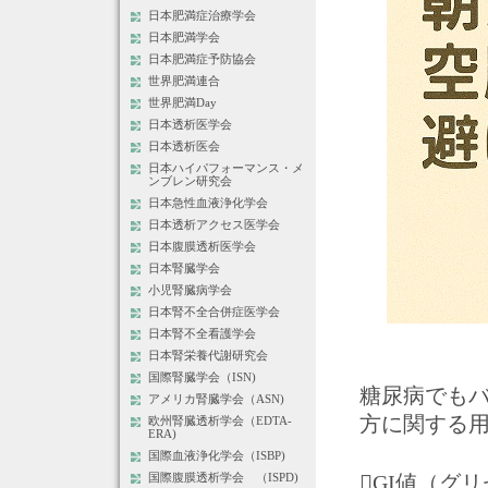
日本肥満症治療学会
日本肥満学会
日本肥満症予防協会
世界肥満連合
世界肥満Day
日本透析医学会
日本透析医会
日本ハイパフォーマンス・メ
ンブレン研究会
日本急性血液浄化学会
日本透析アクセス医学会
日本腹膜透析医学会
日本腎臓学会
小児腎臓病学会
日本腎不全合併症医学会
日本腎不全看護学会
日本腎栄養代謝研究会
国際腎臓学会（ISN)
糖尿病でも
アメリカ腎臓学会（ASN)
方に関する
欧州腎臓透析学会（EDTA-
ERA)
国際血液浄化学会（ISBP)
GI値（グ
国際腹膜透析学会 （ISPD)