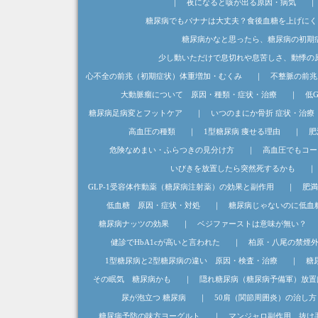
｜
夜になると咳が出る原因・病気
糖尿病でもバナナは大丈夫？食後血糖を上げにく
糖尿病かなと思ったら、糖尿病の初期
少し動いただけで息切れや息苦しさ、動悸の
心不全の前兆（初期症状）体重増加・むくみ
｜
不整脈の前兆
大動脈瘤について 原因・種類・症状・治療
｜
低
糖尿病足病変とフットケア
｜
いつのまにか骨折 症状・治療
高血圧の種類
｜
1型糖尿病 痩せる理由
｜
肥
危険なめまい・ふらつきの見分け方
｜
高血圧でもコー
いびきを放置したら突然死するかも
｜
GLP-1受容体作動薬（糖尿病注射薬）の効果と副作用
｜
肥満
低血糖 原因・症状・対処
｜
糖尿病じゃないのに低血
糖尿病ナッツの効果
｜
ベジファーストは意味が無い？
健診でHbA1cが高いと言われた
｜
柏原・八尾の禁煙
1型糖尿病と2型糖尿病の違い 原因・検査・治療
｜
糖
その眠気 糖尿病かも
｜
隠れ糖尿病（糖尿病予備軍）放置
尿が泡立つ 糖尿病
｜
50肩（関節周囲炎）の治し方
糖尿病予防の味方ヨーグルト
｜
マンジャロ副作用 抜け