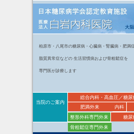
柏原市・八尾市の糖尿病・心臓病・腎臓病・肥満
脂質異常症などの 生活習慣病および骨粗鬆症を
専門医が診療します
総合内科・高血圧／糖尿
当院のご案内
肥満外来
内科
整形外科専門外来
糖尿
骨粗鬆症専門外来