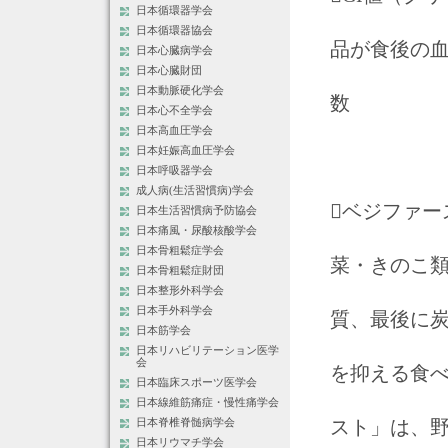
日本循環器学会
日本循環器協会
品が食後の
日本心臓病学会
日本心臓財団
日本動脈硬化学会
数
日本心不全学会
日本高血圧学会
日本妊娠高血圧学会
日本呼吸器学会
成人病(生活習慣病)学会
ベジファ
日本生活習慣病予防協会
日本痛風・尿酸核酸学会
日本骨粗鬆症学会
菜・きのこ
日本骨粗鬆症財団
日本整形外科学会
日本手外科学会
質、最後に
日本筋学会
日本リハビリテーション医学
会
を抑える食べ
日本臨床スポーツ医学会
日本線維筋痛症・慢性痛学会
スト」は、
日本脊椎脊髄病学会
日本リウマチ学会