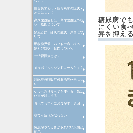
ついて
診断
脂質異常とは・脂質異常の症状・
高血圧とは、高血圧原因・高血
高血圧治療
当院での取り組み
原因について
診断
糖尿病で
高尿酸血症とは・高尿酸血症の症
脂質異常とは、脂質異常原因・
脂質異常治療
当院での取り組み
状・原因について
質異常診断
にくい食
痛風とは・痛風の症状・原因につ
高尿酸血症とは、高尿酸血症原
高尿酸血症治療
当院での取り組み
昇を抑え
いて
因・高尿酸血症診断
甲状腺異常（バセドウ病・橋本
痛風とは、痛風原因・痛風診断
痛風治療
当院での取り組み
病）の症状・原因について
生活習慣病とは？
>甲状腺異常（バセドウ病・橋
病）とは
メタボリックシンドロームとは？
生活習慣病とは
睡眠時無呼吸症候群治療外来につ
メタボリックシンドロームとは
いて
診断基準や原因・改善・予防
いつも通り食べても痩せる・急に
睡眠時無呼吸症候群治療外来
体重が減少する
食べてもすぐにお腹がすく原因
いつも通り食べても痩せる・急
体重が減少する原因・病気
寝ても疲れが取れない
食べてもすぐにお腹がすく原因
病気
倦怠感やだるさが取れない原因と
寝ても疲れが取れない病気・改
病気
方法