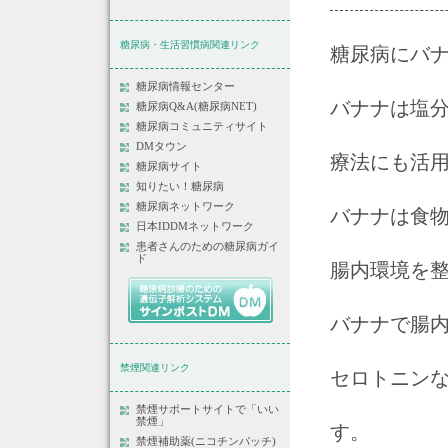
糖尿病・生活習慣病関連リンク
糖尿病にバ
糖尿病情報センター
バナナは塩
糖尿病Q&A(糖尿病NET)
糖尿病コミュニティサイト
DMタウン
療法にも活
糖尿病サイト
知りたい！糖尿病
糖尿病ネットワーク
バナナは食
日本IDDMネットワーク
患者さんのための糖尿病ガイ
ド
腸内環境を
バナナで腸
禁煙関連リンク
セロトニン
禁煙サポートサイトで「いい
禁煙」
す。
禁煙補助薬(ニコチンパッチ)