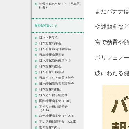
禁煙推進Webサイト（日本医
師会）
またバナナ
や運動前な
医学会関連リンク
日本内科学会
富で糖質や
日本糖尿病学会
日本糖尿病合併症学会
日本糖尿病眼学会
ポリフェノ
日本糖尿病医療学学会
日本糖尿病協会
岐にわたる
日本糖尿妊娠学会
日本くすりと糖尿病学会
日本糖尿病教育看護学会
日本糖尿病財団
鈴木万平糖尿病財団
国際糖尿病学会（IDF）
アメリカ糖尿病学会
（ADA）
欧州糖尿病学会（EASD）
アジア糖尿病学会（AASD）
世界糖尿病Day