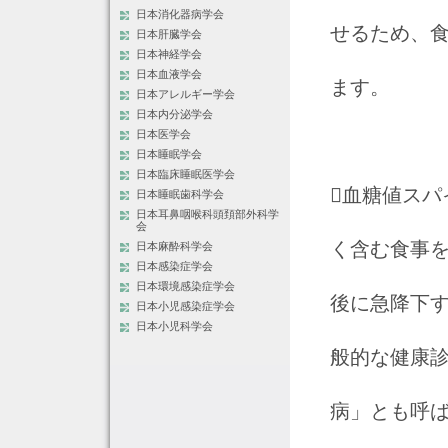
日本消化器病学会
せるため、
日本肝臓学会
日本神経学会
日本血液学会
ます。
日本アレルギー学会
日本内分泌学会
日本医学会
日本睡眠学会
日本臨床睡眠医学会
血糖値スパ
日本睡眠歯科学会
日本耳鼻咽喉科頭頚部外科学
会
く含む食事
日本麻酔科学会
日本感染症学会
日本環境感染症学会
後に急降下す
日本小児感染症学会
日本小児科学会
般的な健康
病」とも呼ば