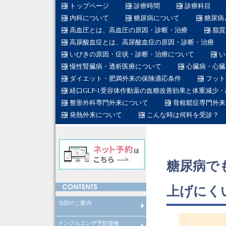
トップページ
診療時間
診療科目
内科について
糖尿病について
糖尿病
高血圧とは、高血圧の原因・診断・治療
脂質
高尿酸血症とは、高尿酸血症の原因・診断・治療
いびきの原因・症状・診断・治療について
い
慢性腎臓病・透析医療について
心臓病・心臓
ダイエット・肥満外来の保険適応条件
フット
経口GLP-1受容体作動薬の血糖改善効果と体重減少
整形外科専門外来について
骨粗鬆症専門外来
発熱外来について
こんな時は何科を受診？
糖尿病で
上げにく
当院のご案内
インフルエンザ予防接種
在宅医療について
産業医
労働衛生コンサルタント
在籍医師
当院のスタッフ
総合内科専門医とは
糖尿病専門医とは
日本糖尿病学会認定教育施設と
透析専門医とは
循環器専門医とは
整形外科専門医とは
脊椎脊髄外科専門医とは
脊椎脊髄病医とは
脊椎脊髄外科指導医とは
糖尿病看護認定看護師とは