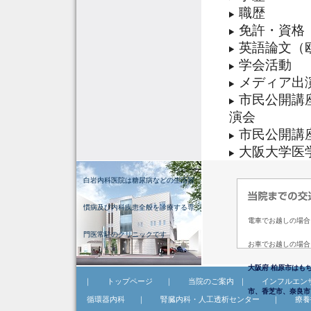
職歴
免許・資格
英語論文（
学会活動
メディア出
市民公開講
演会
市民公開講
大阪大学医
白岩内科医院は糖尿病などの生活習
慣病及び内科疾患全般を診療する専
電車でお越しの場合
門医常駐のクリニックです
お車でお越しの場合
大阪府 柏原市はも
｜
トップページ
｜
当院のご案内
｜
インフルエン
市、香芝市、奈良市
循環器内科
｜
腎臓内科・人工透析センター
｜
療養