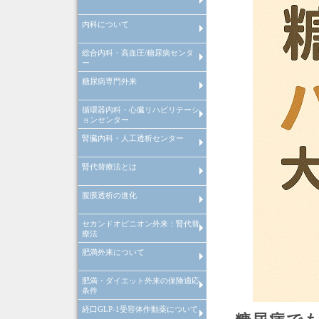
内科について
インフルエンザ予防接種
総合内科・高血圧/糖尿病センタ
内科について
ー
糖尿病専門外来
糖尿病等慢性疾患管理システム
院内紹介
検査機器の紹介
特定健康診査
禁煙外来
循環器内科・心臓リハビリテーシ
糖尿病等慢性疾患管理システム
ョンセンター
腎臓内科・人工透析センター
循環器内科
心臓リハビリテーションセンタ
心肺運動負荷試験
腎代替療法とは
腎臓内科
腎臓内科
人工透析センターについて
人工透析センターが目指す医療
腹膜透析の進化
腎代替療法とは
セカンドオピニオン外来：腎代替
腹膜透析の進化
療法
肥満外来について
セカンドオピニオン外来：腎代
療法
肥満・ダイエット外来の保険適応
肥満症治療薬をもちいた肥満外
条件
について
経口GLP-1受容体作動薬について
肥満・ダイエット外来の保険適
条件