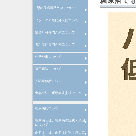
糖尿病で
1型糖尿病専門外来について
経口GLP-1受容体作動薬の血糖
善効果と体重減少・副作用につ
て
フットケア専門外来について
インスリンポンプ・SAP療法を
いた1型糖尿病専門外来につい
整形外科専門外来について
フットケア専門外来について
骨粗鬆症専門外来について
整形外科専門外来について
発熱外来について
骨粗鬆症専門外来について
特定健診について
風邪症状で受診される場合の注
発熱は何度から？
インフルエンザA型とインフル
点
ンザB型の違い
入職時健診について
特定健診の注意点
食事療法・運動療法指導センター
入職時健診の注意点
管理栄養士による料理教室
院内講演会・糖尿病の寺子屋
理学療法士による
理学療法士による
糖尿病について
心臓リハビリテーション
運動器リハビリテーション
糖尿病とは、糖尿病の症状・原因
糖尿病とは
糖尿病の合併症
メタボリック症候群
糖尿病の治療
糖尿病の早期発見
について
高血圧とは、高血圧症状・原因に
糖尿病とは、糖尿病原因・糖尿
糖尿病治療
当院での取り組み