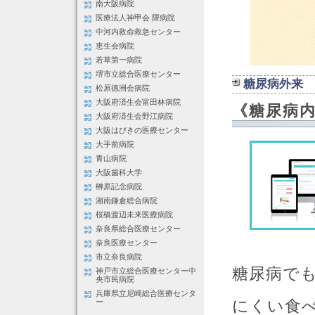
南大阪病院
医療法人神甲会 隈病院
中河内救命救急センター
恵生会病院
若草第一病院
堺市立総合医療センター
糖尿病外来
松原徳洲会病院
大阪府済生会富田林病院
《糖尿病
大阪府済生会野江病院
大阪はびきの医療センター
大手前病院
青山病院
大阪歯科大学
榊原記念病院
湘南鎌倉総合病院
桜橋渡辺未来医療病院
奈良県総合医療センター
奈良医療センター
市立奈良病院
糖尿病で
神戸市立総合医療センター中
央市民病院
兵庫県立尼崎総合医療センタ
にくい食
ー