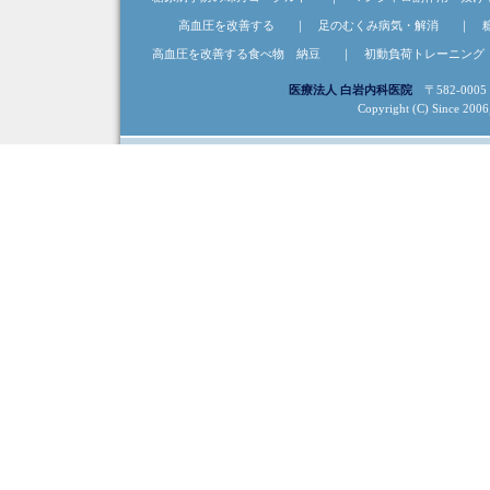
高血圧を改善する
｜
足のむくみ病気・解消
｜
高血圧を改善する食べ物 納豆
｜
初動負荷トレーニング
医療法人 白岩内科医院
〒582-0005
Copyright (C) Since 2006, 