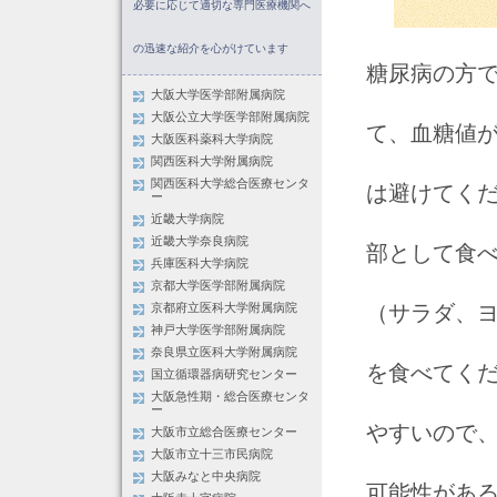
必要に応じて適切な専門医療機関へ
の迅速な紹介を心がけています
糖尿病の方
大阪大学医学部附属病院
大阪公立大学医学部附属病院
て、血糖値
大阪医科薬科大学病院
関西医科大学附属病院
関西医科大学総合医療センタ
は避けてくだ
ー
近畿大学病院
近畿大学奈良病院
部として食
兵庫医科大学病院
京都大学医学部附属病院
（サラダ、
京都府立医科大学附属病院
神戸大学医学部附属病院
奈良県立医科大学附属病院
を食べてくだ
国立循環器病研究センター
大阪急性期・総合医療センタ
ー
やすいので
大阪市立総合医療センター
大阪市立十三市民病院
大阪みなと中央病院
可能性があ