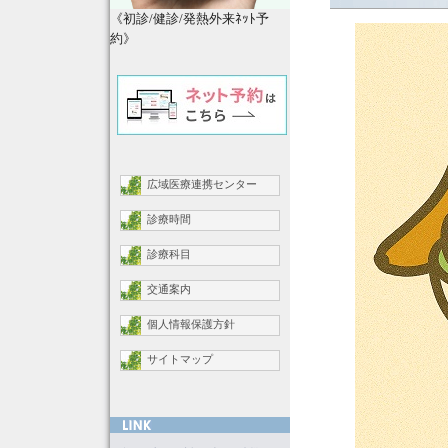
《初診/健診/発熱外来ﾈｯﾄ予
約》
広域医療連携センター
診療時間
診療科目
交通案内
個人情報保護方針
サイトマップ