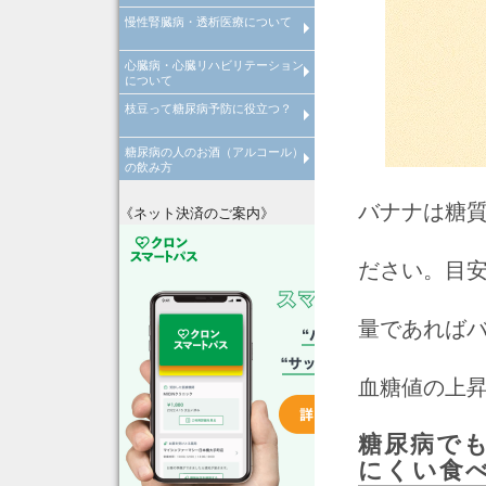
慢性腎臓病・透析医療について
倦怠感やだるさが取れない原因
病気
心臓病・心臓リハビリテーション
慢性腎臓病について
透析医療について
について
枝豆って糖尿病予防に役立つ？
心臓病について
心臓リハビリテーションについ
糖尿病の人のお酒（アルコール）
枝豆って糖尿病予防に役立つ？
の飲み方
糖尿病の人はお酒の飲みすぎに
バナナは糖
注意！
《ネット決済のご案内》
ださい。目安
量であればバ
血糖値の上昇
糖尿病で
にくい食