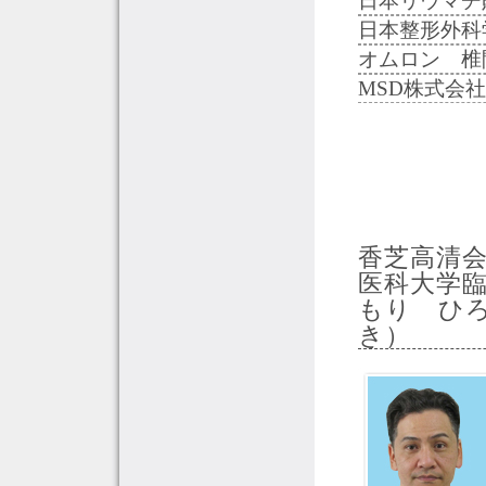
日本リウマチ
日本整形外科
オムロン 椎
MSD株式会
香芝高清
医科大学
もり ひ