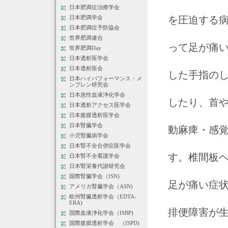
日本肥満症治療学会
を圧迫する
日本肥満学会
日本肥満症予防協会
世界肥満連合
って足が痛
世界肥満Day
日本透析医学会
日本透析医会
した手指の
日本ハイパフォーマンス・メ
ンブレン研究会
日本急性血液浄化学会
したり、首
日本透析アクセス医学会
日本腹膜透析医学会
日本腎臓学会
動麻痺・感
小児腎臓病学会
日本腎不全合併症医学会
す。椎間板
日本腎不全看護学会
日本腎栄養代謝研究会
国際腎臓学会（ISN)
足が痛い症
アメリカ腎臓学会（ASN)
欧州腎臓透析学会（EDTA-
ERA)
排便障害が生
国際血液浄化学会（ISBP)
国際腹膜透析学会 （ISPD)