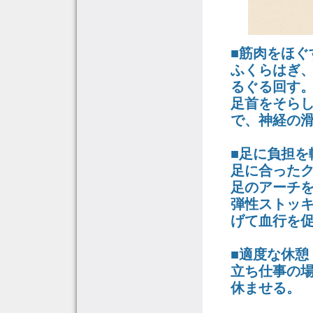
■筋肉をほぐ
ふくらはぎ、
るぐる回す
足首をそら
で、神経の
■足に負担を
足に合った
足のアーチ
弾性ストッ
げて血行を
■適度な休憩
立ち仕事の場
休ませる。