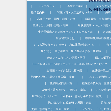
大阪府 柏原市はも
｜
トップページ
｜
当院のご案内
｜
インフルエン
市、香芝市、奈良市
循環器内科
｜
腎臓内科・人工透析センター
｜
療養
｜
高血圧とは、原因・診断・治療
｜
脂質異常（高脂血症
痛風とは、原因・診断・治療
｜
甲状腺異常（バセドウ病・
生活習慣病とメタボリックシンドロームとは
｜
メタボ
生活習慣病とは
｜
睡眠時無呼吸症候群
いつも通り食べても痩せる・急に体重が減少する
｜
食
尿が匂う・尿が泡立つ・尿に血が混じる：糖尿病
｜
めまい・ふらつきの原因・病気
｜
筋力の低下
LDLコレステロール(悪玉コレステロール)が高いとどうなる？
｜
血糖値スパイクと隠れ糖尿病
｜
血糖値の急上昇
足の色が悪い・黒い：糖尿病（壊疽）
｜
むくみ（浮腫）
｜
糖尿病 経口薬一覧
｜
糖尿病の飲み薬（血糖
冷え性・足が冷たい・痺れる：病気
｜
こんな時は
動悸(心臓がバクバク・ドキドキ)・息苦しさの原因・病気
｜
胸の真ん中(心臓)が痛い原因・病気
｜
片方だ
失神・意識を失う 原因・病気
｜
「ジンジン」「ピリピリ