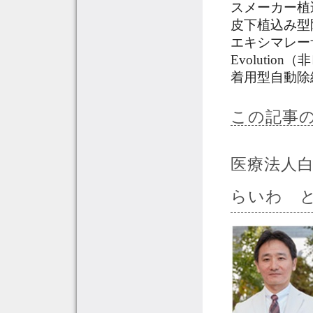
スメーカー植
皮下植込み型
エキシマレー
Evoluti
着用型自動除
この記事
医療法人
らいわ 