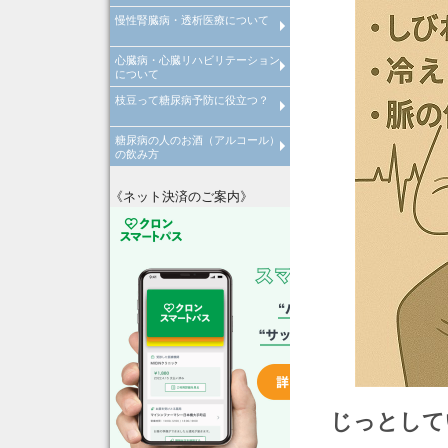
慢性腎臓病・透析医療について
倦怠感やだるさが取れない原因
病気
心臓病・心臓リハビリテーション
慢性腎臓病について
透析医療について
について
枝豆って糖尿病予防に役立つ？
心臓病について
心臓リハビリテーションについ
糖尿病の人のお酒（アルコール）
枝豆って糖尿病予防に役立つ？
の飲み方
糖尿病の人はお酒の飲みすぎに
注意！
《ネット決済のご案内》
じっとして