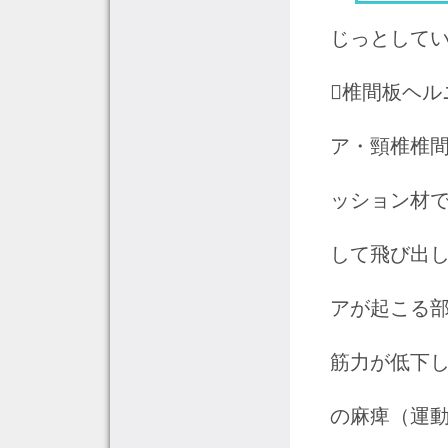
じっとして
椎間板ヘ
ア・頸椎椎
ッション材で
して飛び出
アが起こる
筋力が低下
の麻痺（運