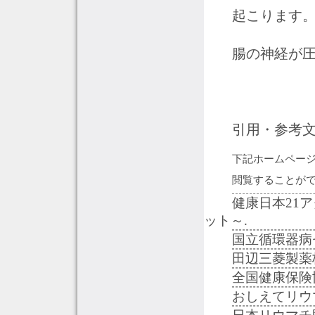
起こります
腸の神経が
引用・参考
下記ホームページ
閲覧することが
健康日本21
ット～.
国立循環器病
田辺三菱製薬
全国健康保険
おしえてリウ