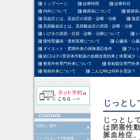
トップページ
診療時間
診療科目
内科について
糖尿病について
糖尿病
高血圧とは、高血圧の原因・診断・治療
脂質
高尿酸血症とは、高尿酸血症の原因・診断・治療
いびきの原因・症状・診断・治療について
い
慢性腎臓病・透析医療について
心臓病・心臓
ダイエット・肥満外来の保険適応条件
フット
経口GLP-1受容体作動薬の血糖改善効果と体重減少
整形外科専門外来について
骨粗鬆症専門外来
発熱外来について
こんな時は何科を受診？
じっとし
じっとし
当院のご案内
は閉塞性
脈血栓症
インフルエンザ予防接種
在宅医療について
産業医
労働衛生コンサルタント
在籍医師
当院のスタッフ
総合内科専門医とは
糖尿病専門医とは
日本糖尿病学会認定教育施設と
透析専門医とは
循環器専門医とは
整形外科専門医とは
脊椎脊髄外科専門医とは
脊椎脊髄病医とは
脊椎脊髄外科指導医とは
糖尿病看護認定看護師とは