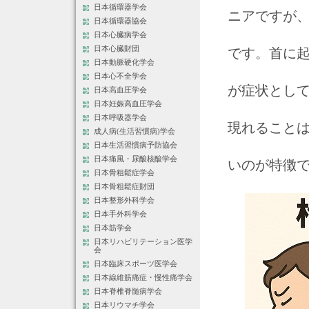
日本循環器学会
ニアですが
日本循環器協会
日本心臓病学会
日本心臓財団
です。首に
日本動脈硬化学会
日本心不全学会
が症状とし
日本高血圧学会
日本妊娠高血圧学会
日本呼吸器学会
現れること
成人病(生活習慣病)学会
日本生活習慣病予防協会
日本痛風・尿酸核酸学会
いのが特徴
日本骨粗鬆症学会
日本骨粗鬆症財団
日本整形外科学会
日本手外科学会
日本筋学会
日本リハビリテーション医学
会
日本臨床スポーツ医学会
日本線維筋痛症・慢性痛学会
日本脊椎脊髄病学会
日本リウマチ学会