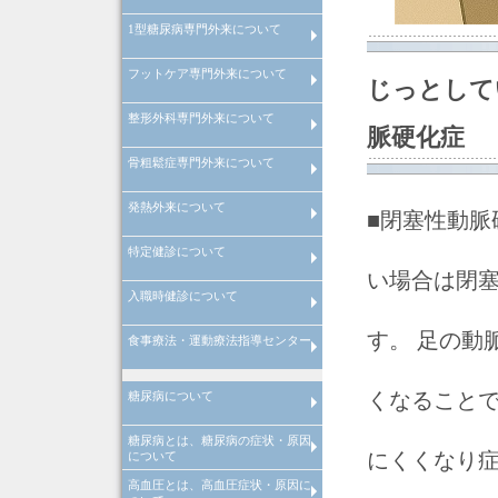
1型糖尿病専門外来について
経口GLP-1受容体作動薬の血糖
善効果と体重減少・副作用につ
て
フットケア専門外来について
インスリンポンプ・SAP療法を
じっとして
いた1型糖尿病専門外来につい
整形外科専門外来について
フットケア専門外来について
脈硬化症
骨粗鬆症専門外来について
整形外科専門外来について
発熱外来について
骨粗鬆症専門外来について
■閉塞性動脈
特定健診について
風邪症状で受診される場合の注
発熱は何度から？
インフルエンザA型とインフル
点
ンザB型の違い
い場合は閉塞
入職時健診について
特定健診の注意点
す。 足の動
食事療法・運動療法指導センター
入職時健診の注意点
管理栄養士による料理教室
院内講演会・糖尿病の寺子屋
理学療法士による
理学療法士による
くなること
糖尿病について
心臓リハビリテーション
運動器リハビリテーション
糖尿病とは、糖尿病の症状・原因
糖尿病とは
糖尿病の合併症
メタボリック症候群
糖尿病の治療
糖尿病の早期発見
にくくなり症
について
高血圧とは、高血圧症状・原因に
糖尿病とは、糖尿病原因・糖尿
糖尿病治療
当院での取り組み