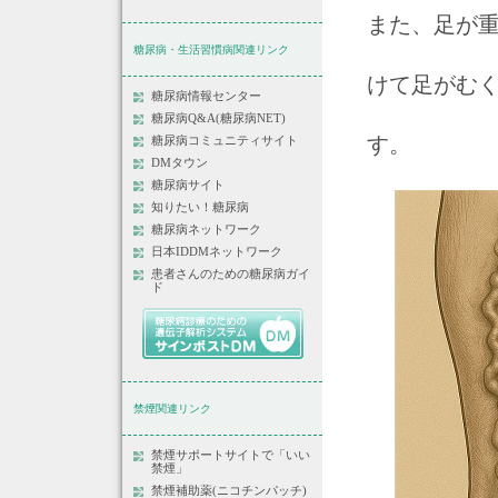
また、足が
糖尿病・生活習慣病関連リンク
けて足がむ
糖尿病情報センター
糖尿病Q&A(糖尿病NET)
す。
糖尿病コミュニティサイト
DMタウン
糖尿病サイト
知りたい！糖尿病
糖尿病ネットワーク
日本IDDMネットワーク
患者さんのための糖尿病ガイ
ド
禁煙関連リンク
禁煙サポートサイトで「いい
禁煙」
禁煙補助薬(ニコチンパッチ)