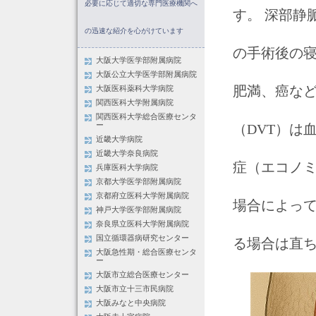
必要に応じて適切な専門医療機関へ
す。 深部静
の迅速な紹介を心がけています
の手術後の
大阪大学医学部附属病院
大阪公立大学医学部附属病院
肥満、癌など
大阪医科薬科大学病院
関西医科大学附属病院
関西医科大学総合医療センタ
（DVT）は
ー
近畿大学病院
近畿大学奈良病院
症（エコノ
兵庫医科大学病院
京都大学医学部附属病院
京都府立医科大学附属病院
場合によっ
神戸大学医学部附属病院
奈良県立医科大学附属病院
国立循環器病研究センター
る場合は直
大阪急性期・総合医療センタ
ー
大阪市立総合医療センター
大阪市立十三市民病院
大阪みなと中央病院