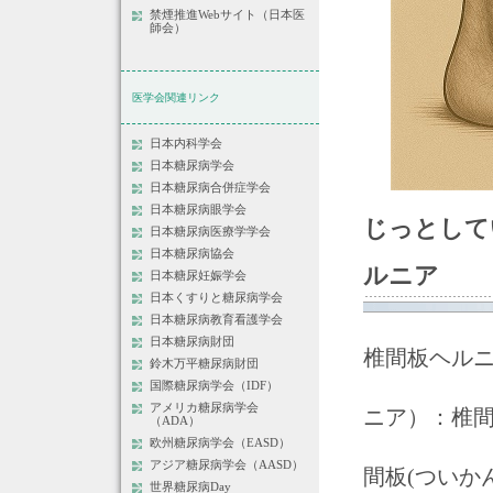
禁煙推進Webサイト（日本医
師会）
医学会関連リンク
日本内科学会
日本糖尿病学会
日本糖尿病合併症学会
日本糖尿病眼学会
じっとして
日本糖尿病医療学学会
日本糖尿病協会
ルニア
日本糖尿妊娠学会
日本くすりと糖尿病学会
日本糖尿病教育看護学会
日本糖尿病財団
椎間板ヘル
鈴木万平糖尿病財団
国際糖尿病学会（IDF）
アメリカ糖尿病学会
ニア）：椎
（ADA）
欧州糖尿病学会（EASD）
アジア糖尿病学会（AASD）
間板(ついか
世界糖尿病Day