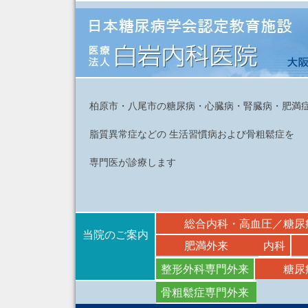
柏原市・八尾市の糖尿病・心臓病・腎臓病・肥満
脂質異常症などの 生活習慣病および骨粗鬆症を
専門医が診療します
総合内科・高血圧／糖尿
当院のご案内
肥満外来
内科
整形外科専門外来
糖尿
骨粗鬆症専門外来