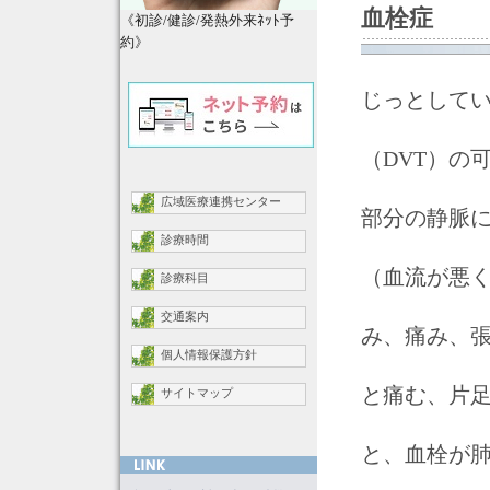
血栓症
《初診/健診/発熱外来ﾈｯﾄ予
約》
じっとして
（DVT）の
広域医療連携センター
部分の静脈
診療時間
（血流が悪
診療科目
交通案内
み、痛み、
個人情報保護方針
と痛む、片
サイトマップ
と、血栓が