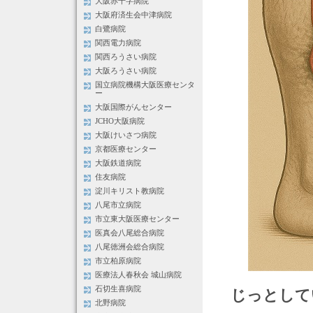
大阪赤十字病院
大阪府済生会中津病院
白鷺病院
関西電力病院
関西ろうさい病院
大阪ろうさい病院
国立病院機構大阪医療センタ
ー
大阪国際がんセンター
JCHO大阪病院
大阪けいさつ病院
京都医療センター
大阪鉄道病院
住友病院
淀川キリスト教病院
八尾市立病院
市立東大阪医療センター
医真会八尾総合病院
八尾徳洲会総合病院
市立柏原病院
医療法人春秋会 城山病院
石切生喜病院
じっとして
北野病院