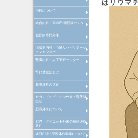
はリウマ
内科について
インフルエンザ予防接種
総合内科・高血圧/糖尿病センタ
内科について
ー
糖尿病専門外来
糖尿病等慢性疾患管理システム
院内紹介
検査機器の紹介
特定健康診査
禁煙外来
循環器内科・心臓リハビリテーシ
糖尿病等慢性疾患管理システム
ョンセンター
腎臓内科・人工透析センター
循環器内科
心臓リハビリテーションセンタ
心肺運動負荷試験
腎代替療法とは
腎臓内科
腎臓内科
人工透析センターについて
人工透析センターが目指す医療
腹膜透析の進化
腎代替療法とは
セカンドオピニオン外来：腎代替
腹膜透析の進化
療法
肥満外来について
セカンドオピニオン外来：腎代
療法
肥満・ダイエット外来の保険適応
肥満症治療薬をもちいた肥満外
条件
について
経口GLP-1受容体作動薬について
肥満・ダイエット外来の保険適
条件