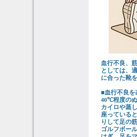
血行不良、
としては、
に合った靴
■血行不良を
40℃程度の
カイロや蒸
座っている
りして足の
ゴルフボー
はぎ、足を