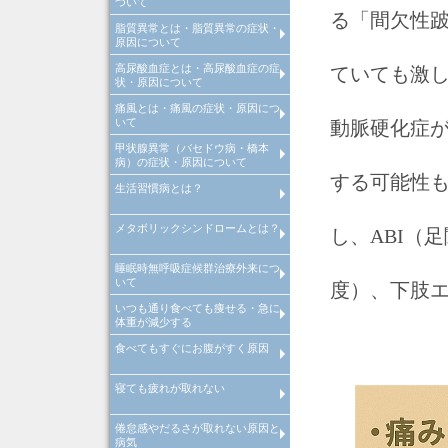
ついて
診断
る「間欠性
脂質異常とは・脂質異常の症状・
高血圧とは、高血圧原因・高血
高血圧治療
当院での取り組み
原因について
診断
高尿酸血症とは・高尿酸血症の症
脂質異常とは、脂質異常原因・
脂質異常治療
当院での取り組み
ていても激し
状・原因について
質異常診断
痛風とは・痛風の症状・原因につ
高尿酸血症とは、高尿酸血症原
高尿酸血症治療
当院での取り組み
いて
因・高尿酸血症診断
動脈硬化症
甲状腺異常（バセドウ病・橋本
痛風とは、痛風原因・痛風診断
痛風治療
当院での取り組み
病）の症状・原因について
する可能性
生活習慣病とは？
>甲状腺異常（バセドウ病・橋
病）とは
メタボリックシンドロームとは？
生活習慣病とは
し、ABI（
睡眠時無呼吸症候群治療外来につ
メタボリックシンドロームとは
いて
診断基準や原因・改善・予防
度）、下肢
いつも通り食べても痩せる・急に
睡眠時無呼吸症候群治療外来
体重が減少する
食べてもすぐにお腹がすく原因
いつも通り食べても痩せる・急
体重が減少する原因・病気
寝ても疲れが取れない
食べてもすぐにお腹がすく原因
病気
倦怠感やだるさが取れない原因と
寝ても疲れが取れない病気・改
病気
方法