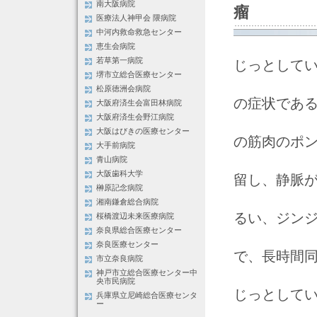
南大阪病院
瘤
医療法人神甲会 隈病院
中河内救命救急センター
恵生会病院
若草第一病院
じっとして
堺市立総合医療センター
松原徳洲会病院
の症状であ
大阪府済生会富田林病院
大阪府済生会野江病院
大阪はびきの医療センター
の筋肉のポ
大手前病院
青山病院
大阪歯科大学
留し、静脈
榊原記念病院
湘南鎌倉総合病院
るい、ジン
桜橋渡辺未来医療病院
奈良県総合医療センター
奈良医療センター
で、長時間
市立奈良病院
神戸市立総合医療センター中
央市民病院
じっとして
兵庫県立尼崎総合医療センタ
ー