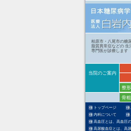
柏原市・八尾市の糖
脂質異常症などの 生
専門医が診療します
当院のご案内
整形
骨粗
トップページ
内科について
高血圧とは、高血圧
高尿酸血症とは、高