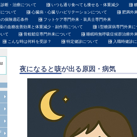
・診断・治療について
いつも通り食べても痩せる・体重減少
療について
心臓病・心臓リハビリテーションについて
肥満外
来の保険適応条件
フットケア専門外来・装具士専門外来
作動薬の血糖改善効果と体重減少・副作用について
1型糖尿病専門外来に
ついて
骨粗鬆症専門外来について
睡眠時無呼吸症候群治療外
こんな時は何科を受診？
特定健診について
入職時健診に
夜になると咳が出る原因・病気
在宅医療について
産業医
労働衛生コンサルタント
在籍医師
当院のスタッフ
総合内科専門医とは
糖尿病専門医とは
日本糖尿病学会認定教育施設とは
透析専門医とは
循環器専門医とは
整形外科専門医とは
脊椎脊髄外科専門医とは
脊椎脊髄病医とは
脊椎脊髄外科指導医とは
糖尿病看護認定看護師とは
インフルエンザ予防接種
タ
内科について