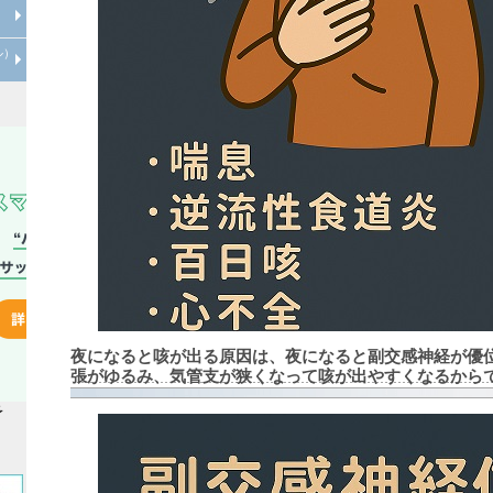
？
心臓病について
心臓リハビリテーションについて
ル）
枝豆って糖尿病予防に役立つ？
糖尿病の人はお酒の飲みすぎにご
注意！
夜になると咳が出る原因は、夜になると副交感神経が優
張がゆるみ、気管支が狭くなって咳が出やすくなるから
予