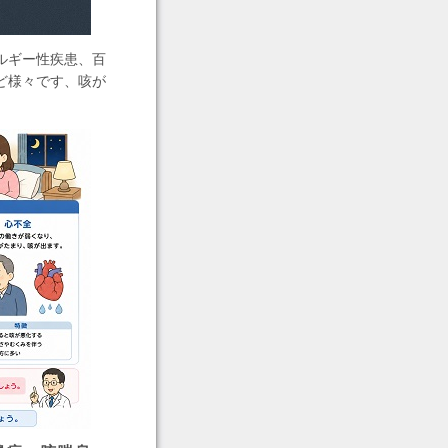
ルギー性疾患、百
ど様々です、咳が