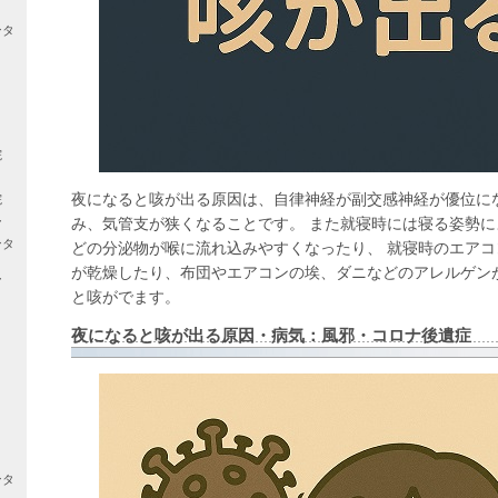
ンタ
院
夜になると咳が出る原因は、自律神経が副交感神経が優位に
院
ー
み、気管支が狭くなることです。 また就寝時には寝る姿勢
ンタ
どの分泌物が喉に流れ込みやすくなったり、 就寝時のエア
が乾燥したり、布団やエアコンの埃、ダニなどのアレルゲン
ー
と咳がでます。
夜になると咳が出る原因・病気：風邪・コロナ後遺症
ンタ