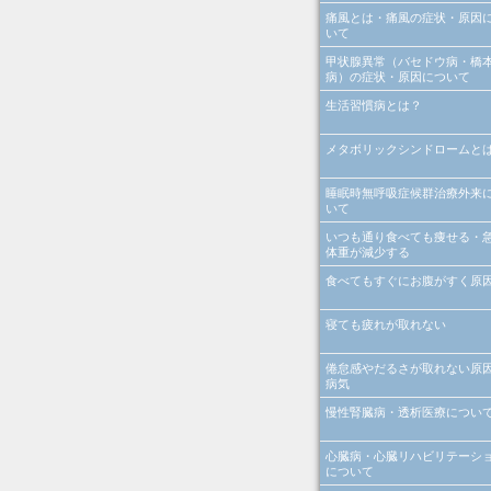
痛風とは・痛風の症状・原因
いて
甲状腺異常（バセドウ病・橋
病）の症状・原因について
生活習慣病とは？
メタボリックシンドロームと
睡眠時無呼吸症候群治療外来
いて
いつも通り食べても痩せる・
体重が減少する
食べてもすぐにお腹がすく原
寝ても疲れが取れない
倦怠感やだるさが取れない原
病気
慢性腎臓病・透析医療につい
心臓病・心臓リハビリテーシ
について