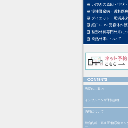
いびきの原因・症状
慢性腎臓病・透析医
ダイエット・肥満外
経口GLP-1受容体
整形外科専門外来に
発熱外来について
当院のご案内
インフルエンザ予防接種
内科について
総合内科・高血圧/糖尿病セン
ー