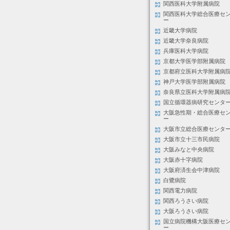
関西医科大学附属病院
関西医科大学総合医療セ
ー
近畿大学病院
近畿大学奈良病院
兵庫医科大学病院
京都大学医学部附属病院
京都府立医科大学附属病
神戸大学医学部附属病院
奈良県立医科大学附属病
国立循環器病研究センタ
大阪急性期・総合医療セ
ー
大阪市立総合医療センタ
大阪市立十三市民病院
大阪みなと中央病院
大阪赤十字病院
大阪府済生会中津病院
白鷺病院
関西電力病院
関西ろうさい病院
大阪ろうさい病院
国立病院機構大阪医療セ
ー