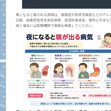
フットケア専門外来について
整形外科専門外来について
夜になると咳が出る原因は、咳喘息や気管支喘息などのアレ
日咳、副鼻腔気管支炎症候群、逆流性食道炎、慢性心不全な
骨粗鬆症専門外来について
続く場合には医療機関で原因を検査してください。
風邪症状で受診される場合の注意
発熱は何度から？
インフルエンザA型とインフルエ
点
ンザB型の違い
特定健診の注意点
ター
入職時健診の注意点
管理栄養士による料理教室
院内講演会・糖尿病の寺子屋
理学療法士による
理学療法士による
心臓リハビリテーション
運動器リハビリテーション
原因
糖尿病とは
糖尿病の合併症
メタボリック症候群
糖尿病の治療
糖尿病の早期発見
因に
糖尿病とは、糖尿病原因・糖尿病
糖尿病治療
当院での取り組み
診断
状・
高血圧とは、高血圧原因・高血圧
高血圧治療
当院での取り組み
診断
の症
脂質異常とは、脂質異常原因・脂
脂質異常治療
当院での取り組み
質異常診断