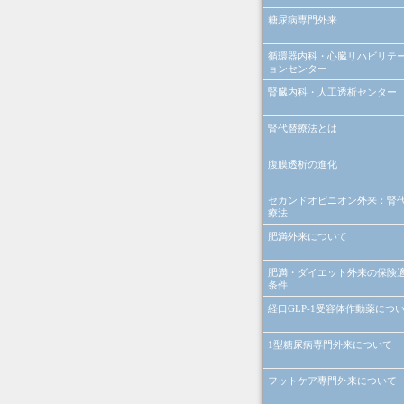
糖尿病専門外来
循環器内科・心臓リハビリテ
ョンセンター
腎臓内科・人工透析センター
腎代替療法とは
腹膜透析の進化
セカンドオピニオン外来：腎
療法
肥満外来について
肥満・ダイエット外来の保険
条件
経口GLP-1受容体作動薬につ
1型糖尿病専門外来について
フットケア専門外来について