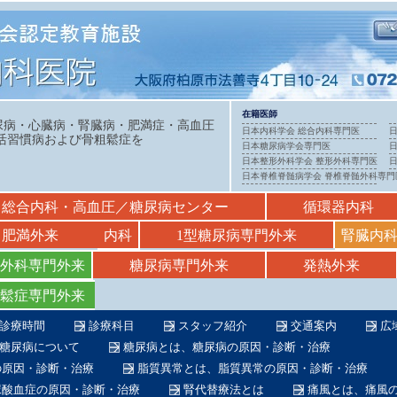
在籍医師
尿病・心臓病・腎臓病・肥満症・高血圧
日本内科学会 総合内科専門医
活習慣病および骨粗鬆症を
日本糖尿病学会専門医
日本整形外科学会 整形外科専門医
日本脊椎脊髄病学会 脊椎脊髄外科専門
総合内科・高血圧／糖尿病センター
循環器内科
肥満外来
内科
1型糖尿病専門外来
腎臓内
外科専門外来
糖尿病専門外来
発熱外来
鬆症専門外来
診療時間
診療科目
スタッフ紹介
交通案内
広
糖尿病について
糖尿病とは、糖尿病の原因・診断・治療
の原因・診断・治療
脂質異常とは、脂質異常の原因・診断・治療
尿酸血症の原因・診断・治療
腎代替療法とは
痛風とは、痛風