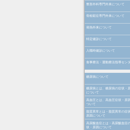
整形外科専門外来について
骨粗鬆症専門外来について
発熱外来について
特定健診について
入職時健診について
食事療法・運動療法指導セン
糖尿病について
糖尿病とは、糖尿病の症状・
について
高血圧とは、高血圧症状・原
ついて
脂質異常とは・脂質異常の症
原因について
高尿酸血症とは・高尿酸血症
状・原因について