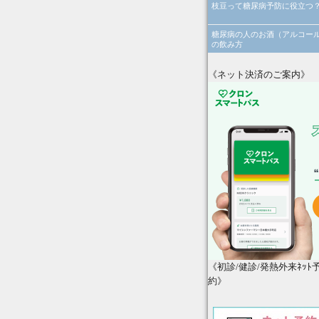
枝豆って糖尿病予防に役立つ
糖尿病の人のお酒（アルコー
の飲み方
《ネット決済のご案内》
《初診/健診/発熱外来ﾈｯﾄ
約》