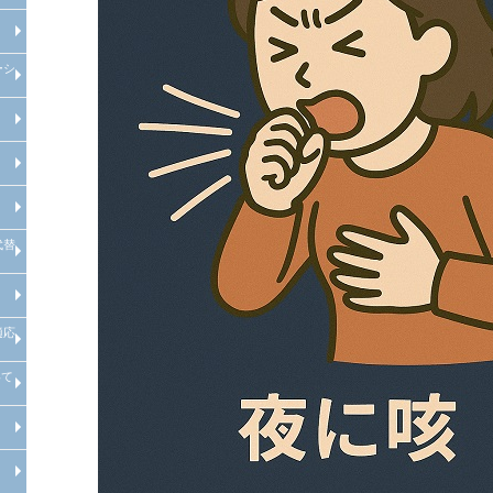
糖尿病等慢性疾患管理システム
院内紹介
検査機器の紹介
特定健康診査
禁煙外来
ーシ
糖尿病等慢性疾患管理システム
循環器内科
心臓リハビリテーションセンター
心肺運動負荷試験
腎臓内科
腎臓内科
人工透析センターについて
人工透析センターが目指す医療
腎代替療法とは
代替
腹膜透析の進化
セカンドオピニオン外来：腎代替
療法
適応
肥満症治療薬をもちいた肥満外来
について
いて
肥満・ダイエット外来の保険適応
条件
経口GLP-1受容体作動薬の血糖改
善効果と体重減少・副作用につい
て
インスリンポンプ・SAP療法を用
いた1型糖尿病専門外来について