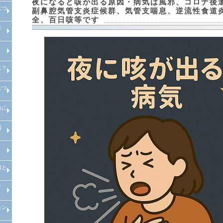
夜になると咳が出る原因・病気は風邪、コロナ後
につ
高尿酸血症とは、高尿酸血症原
高尿酸血症治療
当院での取り組み
副鼻腔気管支炎症候群、気管支喘息、逆流性食道
因・高尿酸血症診断
全、百日咳等です
本
痛風とは、痛風原因・痛風診断
痛風治療
当院での取り組み
>甲状腺異常（バセドウ病・橋本
病）とは
は？
生活習慣病とは
につ
メタボリックシンドロームとは？
診断基準や原因・改善・予防
急に
睡眠時無呼吸症候群治療外来
因
いつも通り食べても痩せる・急に
体重が減少する原因・病気
食べてもすぐにお腹がすく原因・
病気
因と
寝ても疲れが取れない病気・改善
方法
て
倦怠感やだるさが取れない原因と
病気
ョン
慢性腎臓病について
透析医療について