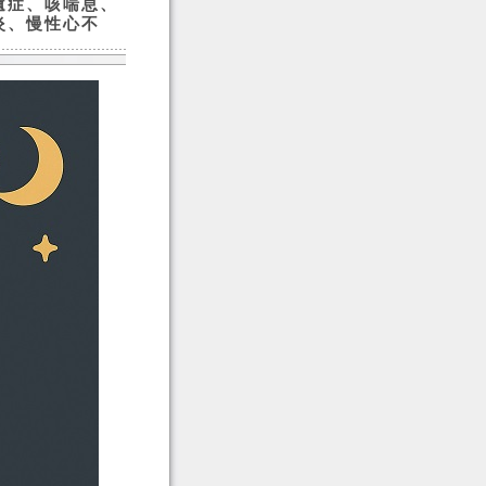
遺症、咳喘息、
炎、慢性心不